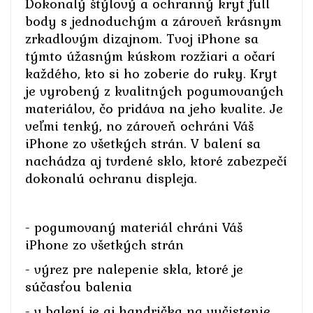
Dokonalý štýlový a ochranný kryt full
body s jednoduchým a zároveň krásnym
zrkadlovým dizajnom. Tvoj iPhone sa
týmto úžasným kúskom rozžiari a očarí
každého, kto si ho zoberie do ruky. Kryt
je vyrobený z kvalitných pogumovaných
materiálov, čo pridáva na jeho kvalite. Je
veľmi tenký, no zároveň ochráni Váš
iPhone zo všetkých strán. V balení sa
nachádza aj tvrdené sklo, ktoré zabezpečí
dokonalú ochranu displeja.
- pogumovaný materiál chráni Váš
iPhone zo všetkých strán
- výrez pre nalepenie skla, ktoré je
súčasťou balenia
- v balení je aj handrička na vyčistenie