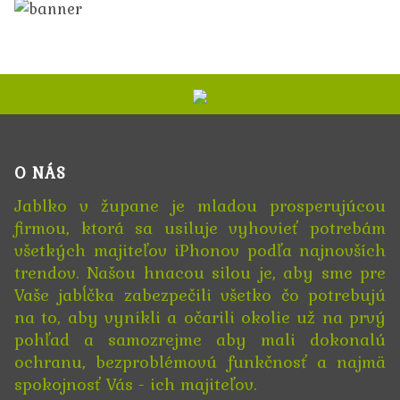
O NÁS
Jablko v župane je mladou prosperujúcou
firmou, ktorá sa usiluje vyhovieť potrebám
všetkých majiteľov iPhonov podľa najnovších
trendov. Našou hnacou silou je, aby sme pre
Vaše jabĺčka zabezpečili všetko čo potrebujú
na to, aby vynikli a očarili okolie už na prvý
pohľad a samozrejme aby mali dokonalú
ochranu, bezproblémovú funkčnosť a najmä
spokojnosť Vás - ich majiteľov.