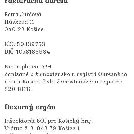
Fakturačná adresa
Petra Jurčová
Húskova 11
040 23 Košice
IČO: 50339753
DIČ: 1078186934
Nie je platca DPH.
Zapísané v živnostenskom registri Okresného
úradu Košice, číslo živnostenského registra:
820-81116.
Dozorný orgán
Inšpektorát SOI pre Košický kraj,
Vrátna č. 3, 043 79 Košice 1,