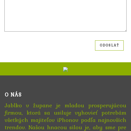
O NÁS
Jablko v župane je mladou prosperujúcou
firmou, ktorá sa usiluje vyhovieť potrebám
všetkých majiteľov iPhonov podľa najnovších
trendov. Našou hnacou silou je, aby sme pre