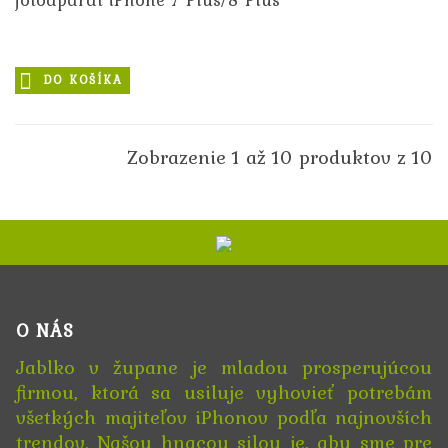
DO KOŠÍKA
Zobrazenie 1 až 10 produktov z 10
O NÁS
Jablko v župane je mladou prosperujúcou
firmou, ktorá sa usiluje vyhovieť potrebám
všetkých majiteľov iPhonov podľa najnovších
trendov. Našou hnacou silou je, aby sme pre