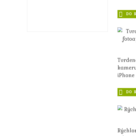
strieborný
14,99€
DO 
16,99€
Tvrden
kameru
iPhone 
DO 
Rýchlon