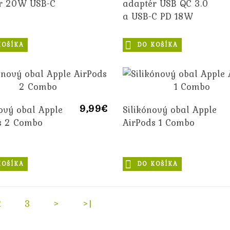
r 20W USB-C
adaptér USB QC 3.0
a USB-C PD 18W
KOŠÍKA
DO KOŠÍKA
9,99€
ový obal Apple
Silikónový obal Apple
s 2 Combo
AirPods 1 Combo
KOŠÍKA
DO KOŠÍKA
2
3
>
>|