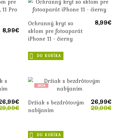
8,99€
Ochranný kryt so
8,99€
sklom pre fotoaparát
iPhone 11 - čierny
DO KOŠÍKA
AKCIA
26,99€
26,99€
Držiak s bezdrôtovým
29,99€
29,99€
nabíjaním
DO KOŠÍKA