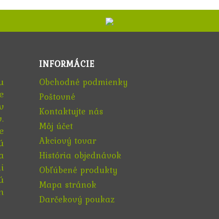
INFORMÁCIE
u
Obchodné podmienky
e
Poštovné
v
Kontaktujte nás
.
Môj účet
e
Akciový tovar
ú
a
História objednávok
i
Obľúbené produkty
ú
Mapa stránok
h
Darčekový poukaz