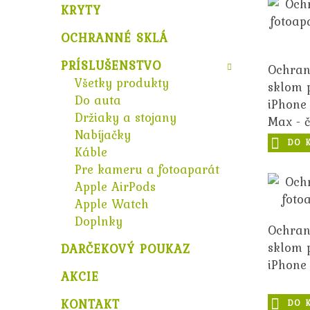
KRYTY
OCHRANNÉ SKLÁ
PRÍSLUŠENSTVO
Ochran
Všetky produkty
sklom 
Do auta
iPhone 
Držiaky a stojany
Max - č
Nabíjačky
DO 
Káble
Pre kameru a fotoaparát
Apple AirPods
Apple Watch
Doplnky
Ochran
sklom 
DARČEKOVÝ POUKAZ
iPhone 
AKCIE
KONTAKT
DO 