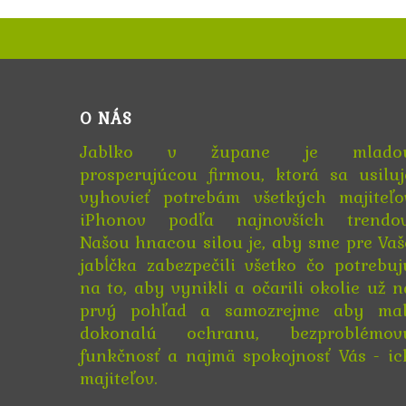
O NÁS
Jablko v župane je mlado
prosperujúcou firmou, ktorá sa usiluj
vyhovieť potrebám všetkých majiteľo
iPhonov podľa najnovších trendov
Našou hnacou silou je, aby sme pre Vaš
jabĺčka zabezpečili všetko čo potrebuj
na to, aby vynikli a očarili okolie už n
prvý pohľad a samozrejme aby mal
dokonalú ochranu, bezproblémov
funkčnosť a najmä spokojnosť Vás - ic
majiteľov.