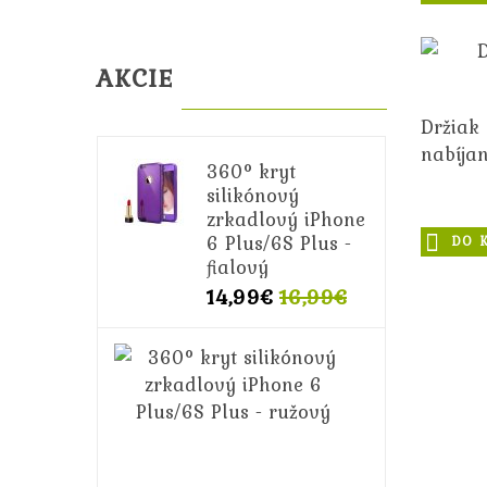
AKCIE
Držiak
nabíja
360° kryt
silikónový
zrkadlový iPhone
6 Plus/6S Plus -
DO 
fialový
14,99€
16,99€
360°
kryt
silikónový
zrkadlový
iPhone
6