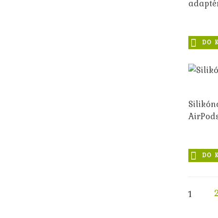
adapté
DO 
Silikón
AirPod
DO 
1