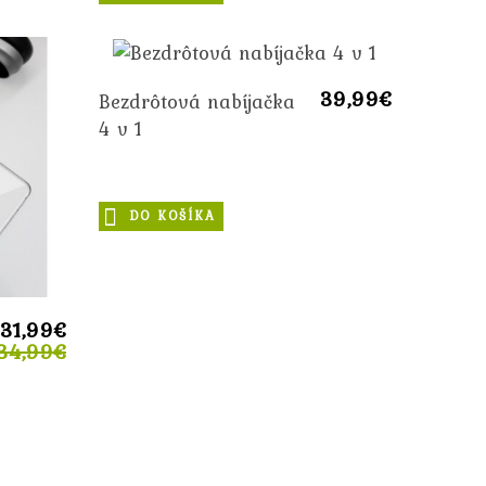
39,99€
Bezdrôtová nabíjačka
4 v 1
DO KOŠÍKA
31,99€
34,99€