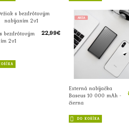
AKCIA
22,99€
 s bezdrôtovým
ním 2v1
KOŠÍKA
Externá nabíjačka
Baseus 10 000 mAh -
čierna
DO KOŠÍKA