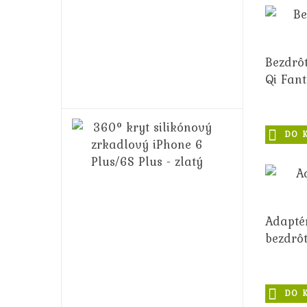
Plus/6S
Plus
-
ružový
Bezdrô
14,99€
Qi Fan
16,99€
360°
DO 
kryt
silikónový
zrkadlový
iPhone
6
Plus/6S
Adapté
Plus
bezdrôt
-
zlatý
14,99€
DO 
16,99€