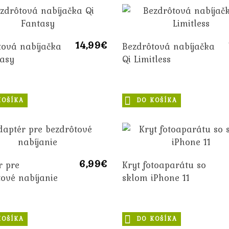
14,99€
tová nabíjačka
Bezdrôtová nabíjačka
tasy
Qi Limitless
KOŠÍKA
DO KOŠÍKA
6,99€
r pre
Kryt fotoaparátu so
ové nabíjanie
sklom iPhone 11
KOŠÍKA
DO KOŠÍKA