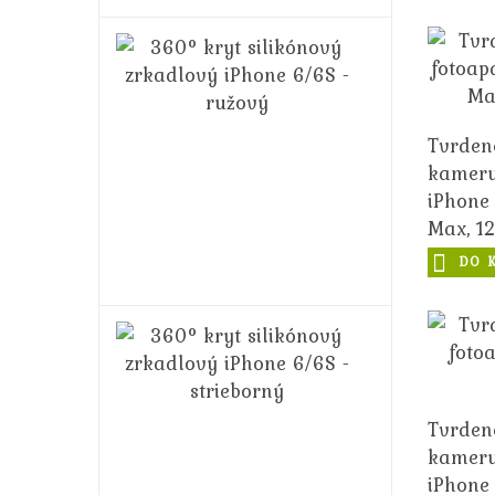
360°
kryt
silikónový
zrkadlový
iPhone
Tvrden
6/6S
kameru
-
iPhone 
ružový
Max, 12
14,99€
Max
DO 
16,99€
360°
kryt
silikónový
zrkadlový
Tvrden
iPhone
6/6S
kameru
-
iPhone