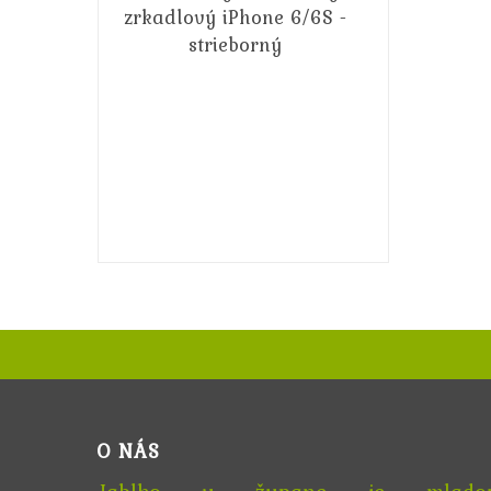
kryt
silikónový
zrkadlový
iPhone
6/6S
-
strieborný
14,99€
16,99€
O NÁS