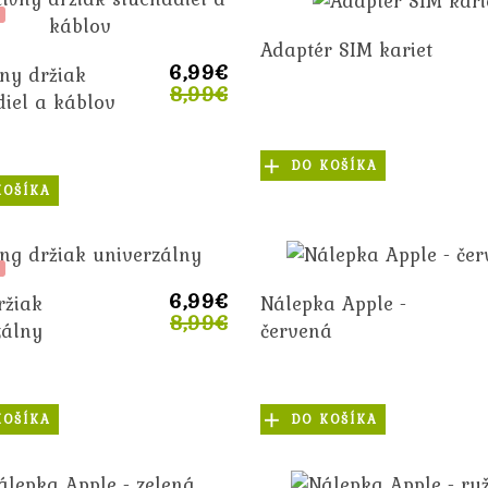
Adaptér SIM kariet
6,99€
vny držiak
8,99€
diel a káblov
DO KOŠÍKA
KOŠÍKA
6,99€
ržiak
Nálepka Apple -
8,99€
zálny
červená
KOŠÍKA
DO KOŠÍKA