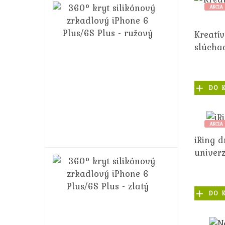
360°
AKCIA
kryt
silikónový
Kreatí
zrkadlový
slúcha
iPhone
6
Plus/6S
Plus
DO 
-
ružový
14,99€
AKCIA
16,99€
iRing d
univer
360°
kryt
silikónový
zrkadlový
DO 
iPhone
6