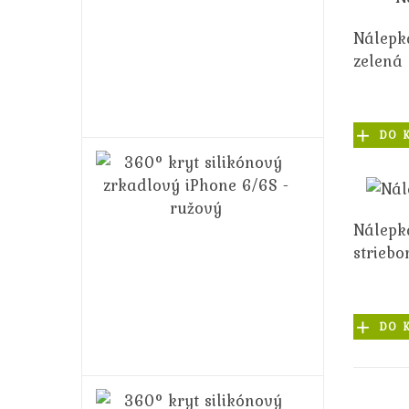
Plus/6S
Plus
Nálepk
-
zelená
zlatý
14,99€
16,99€
DO 
360°
kryt
silikónový
zrkadlový
Nálepk
iPhone
striebo
6/6S
-
ružový
14,99€
DO 
16,99€
360°