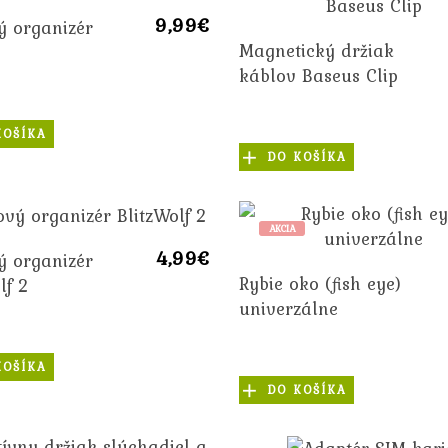
9,99€
ý organizér
Magnetický držiak
káblov Baseus Clip
KOŠÍKA
DO KOŠÍKA
AKCIA
4,99€
ý organizér
Rybie oko (fish eye)
lf 2
univerzálne
KOŠÍKA
DO KOŠÍKA