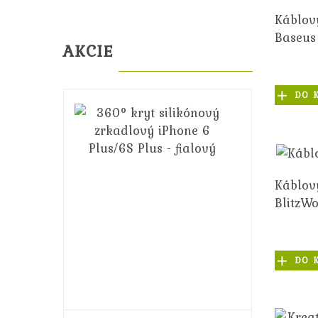
Káblov
Baseus
AKCIE
DO 
360°
kryt
silikónový
zrkadlový
iPhone
Káblov
6
BlitzWo
Plus/6S
Plus
-
fialový
DO 
14,99€
16,99€