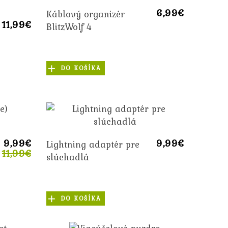
6,99€
Káblový organizér
11,99€
BlitzWolf 4
DO KOŠÍKA
9,99€
9,99€
Lightning adaptér pre
11,99€
slúchadlá
DO KOŠÍKA