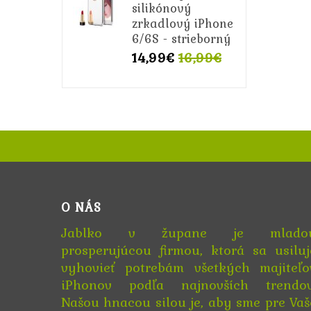
silikónový
zrkadlový iPhone
6/6S - strieborný
14,99€
16,99€
O NÁS
Jablko v župane je mlado
prosperujúcou firmou, ktorá sa usiluj
vyhovieť potrebám všetkých majiteľo
iPhonov podľa najnovších trendov
Našou hnacou silou je, aby sme pre Vaš