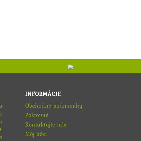
INFORMÁCIE
u
Obchodné podmienky
e
Poštovné
v
Kontaktujte nás
.
Môj účet
e