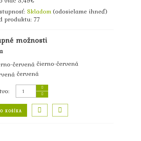
o viac 5,49€
stupnosť:
Skladom
(odosielame ihneď)
d produktu: 77
upné možnosti
a
čierno-červená
červená
tvo:
O KOŠÍKA