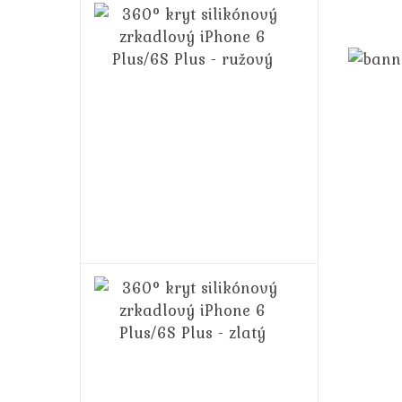
360°
kryt
silikónový
zrkadlový
iPhone
6
Plus/6S
Plus
-
ružový
14,99€
16,99€
360°
kryt
silikónový
zrkadlový
iPhone
6