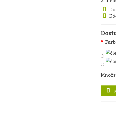
2 aleb
Do
Kó
Dost
Farb
Množs
D