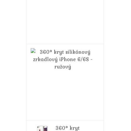
Plus/6S
Plus
-
zlatý
14,99€
16,99€
360°
kryt
silikónový
zrkadlový
iPhone
6/6S
-
ružový
14,99€
16,99€
360° kryt