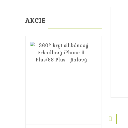
AKCIE
360°
kryt
silikónový
zrkadlový
iPhone
6
Plus/6S
Plus
-
fialový
14,99€
16,99€