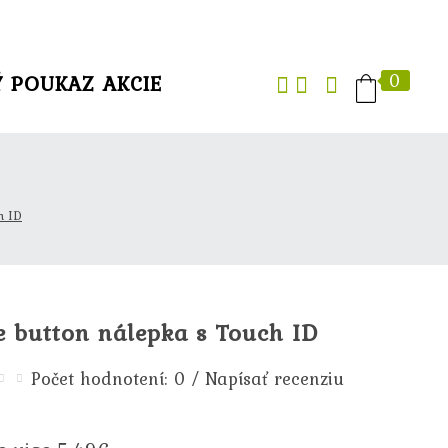
0
Ý POUKAZ
AKCIE
h ID
 button nálepka s Touch ID
/
Počet hodnotení: 0
Napísať recenziu