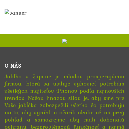
O NÁS
Jablko v župane je mladou prosperujúcou
firmou, ktorá sa usiluje vyhovieť potrebám
všetkých majiteľov iPhonov podľa najnovších
trendov. Našou hnacou silou je, aby sme pre
Vaše jabĺčka zabezpečili všetko čo potrebujú
na to, aby vynikli a očarili okolie už na prvý
pohľad a samozrejme aby mali dokonalú
ochranu, bezproblémovú funkčnosť a najmä