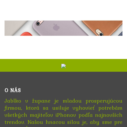
O NÁS
Jablko v župane je mladou prosperujúcou
firmou, ktorá sa usiluje vyhovieť potrebám
všetkých majiteľov iPhonov podľa najnovších
trendov. Našou hnacou silou je, aby sme pre