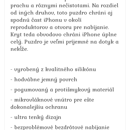
prachu a rôznymi nečistotami. Na rozdiel
od iných druhov, toto puzdro chráni aj
spodnú čast iPhonu v okolí
reproduktorov a otvoru pre nabíjanie.
Kryt teda obvodovo chráni iPhone úplne
celý. Puzdro je veľmi príjemné na dotyk a
nekĺže.
- vyrobený z kvalitného silikónu
- hodvábne jemný povrch
- pogumovaný a protišmykový materiál
- mikrovláknové vnútro pre ešte
dokonalejšiu ochranu
- ultra tenký dizajn
- bezproblémové bezdrôtové nabíjanie