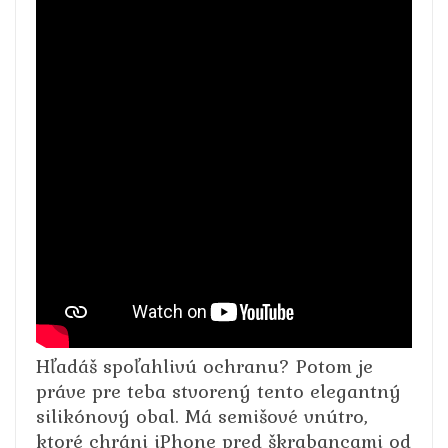
Hľadáš spoľahlivú ochranu? Potom je
práve pre teba stvorený tento elegantný
silikónový obal. Má semišové vnútro,
ktoré chráni iPhone pred škrabancami od