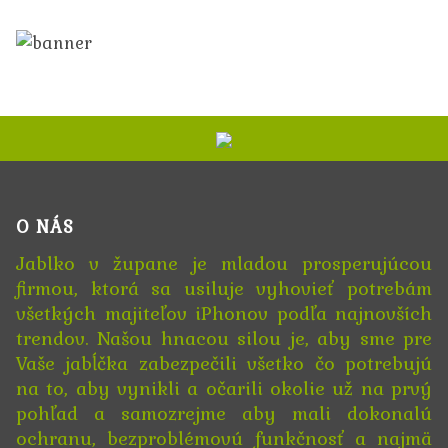
O NÁS
Jablko v župane je mladou prosperujúcou
firmou, ktorá sa usiluje vyhovieť potrebám
všetkých majiteľov iPhonov podľa najnovších
trendov. Našou hnacou silou je, aby sme pre
Vaše jabĺčka zabezpečili všetko čo potrebujú
na to, aby vynikli a očarili okolie už na prvý
pohľad a samozrejme aby mali dokonalú
ochranu, bezproblémovú funkčnosť a najmä