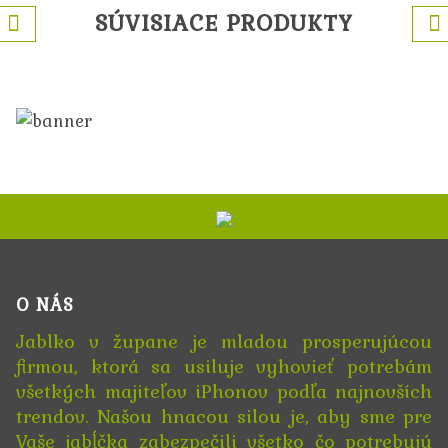
SÚVISIACE PRODUKTY
O NÁS
Jablko v župane je mladou prosperujúcou
firmou, ktorá sa usiluje vyhovieť potrebám
všetkých majiteľov iPhonov podľa najnovších
trendov. Našou hnacou silou je, aby sme pre
Vaše jabĺčka zabezpečili všetko čo potrebujú