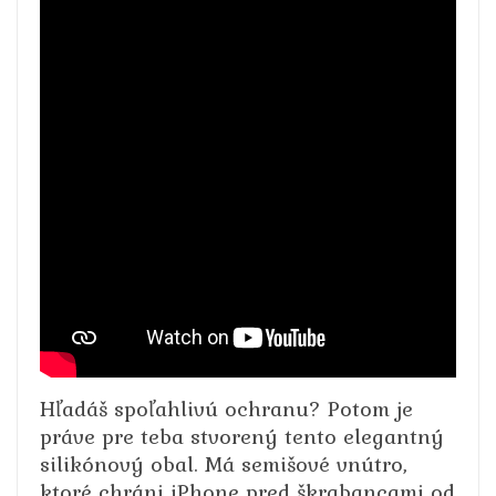
Hľadáš spoľahlivú ochranu? Potom je
práve pre teba stvorený tento elegantný
silikónový obal. Má semišové vnútro,
ktoré chráni iPhone pred škrabancami od