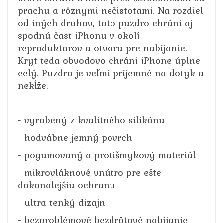
prachu a rôznymi nečistotami. Na rozdiel
od iných druhov, toto puzdro chráni aj
spodnú čast iPhonu v okolí
reproduktorov a otvoru pre nabíjanie.
Kryt teda obvodovo chráni iPhone úplne
celý. Puzdro je veľmi príjemné na dotyk a
nekĺže.
- vyrobený z kvalitného silikónu
- hodvábne jemný povrch
- pogumovaný a protišmykový materiál
- mikrovláknové vnútro pre ešte
dokonalejšiu ochranu
- ultra tenký dizajn
- bezproblémové bezdrôtové nabíjanie