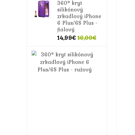
360° kryt
silikónový
zrkadlový iPhone
6 Plus/6S Plus -
fialový
14,99€
16,99€
360°
kryt
silikónový
zrkadlový
iPhone
6
Plus/6S
Plus
-
ružový
14,99€
16,99€