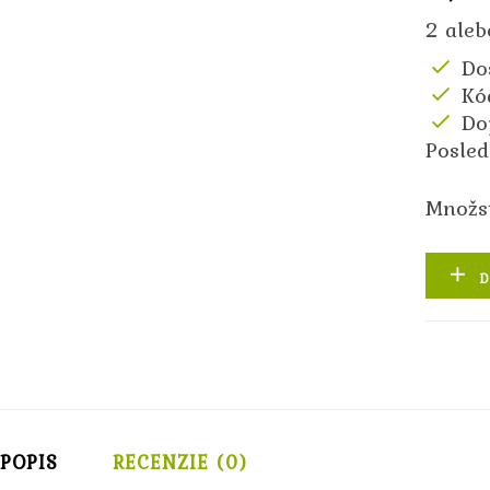
2 aleb
Do
Kó
Do
Posle
Množs
D
POPIS
RECENZIE (0)