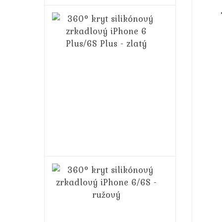
360°
kryt
silikónový
zrkadlový
iPhone
6
Plus/6S
Plus
-
zlatý
14,99€
16,99€
360°
kryt
silikónový
zrkadlový
iPhone