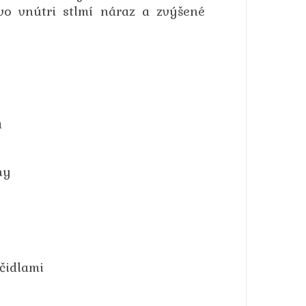
vo vnútri stlmí náraz a zvýšené
a
ny
čidlami