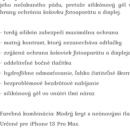
jeho nečakaného pádu, pretože silikónový gél 
hrany ochránia šošovku fotoaparátu a displej.
- tvrdý silikón zabezpečí maximálnu ochranu
- matný kontrast, ktorý nezanecháva odtlačky
- zvýšená ochrana šošoviek fotoaparátu a displej
- oddeliteľné bočné tlačítka
- hydrofóbne odmasťovanie, ľahko čistiteľné škvr
- bezproblémové bezdrôtové nabíjanie
- silikónový gél vo vnútri tlmí náraz
Farebná kombinácia: Modrý kryt s neónovými tla
Určené pre iPhone 13 Pro Max.