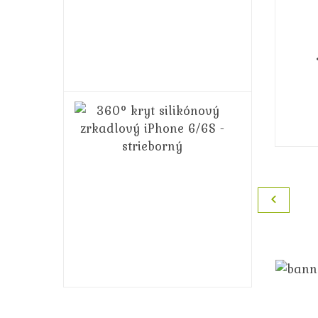
6/6S
-
ružový
14,99€
16,99€
360°
kryt
silikónový
zrkadlový
iPhone
6/6S
-
strieborný
14,99€
16,99€