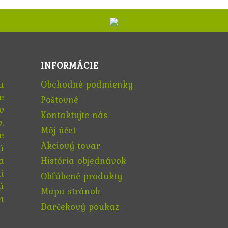
INFORMÁCIE
u
Obchodné podmienky
e
Poštovné
v
Kontaktujte nás
.
Môj účet
e
Akciový tovar
ú
a
História objednávok
i
Obľúbené produkty
ú
Mapa stránok
h
Darčekový poukaz