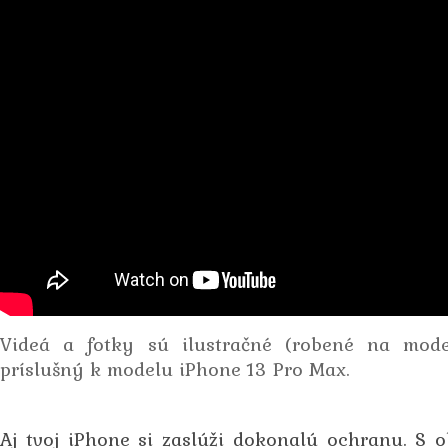
Videá a fotky sú ilustračné (robené na mode
príslušný k modelu iPhone 13 Pro Max.
Aj tvoj iPhone si zaslúži dokonalú ochranu. S 