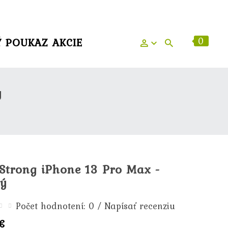
0
Ý POUKAZ
AKCIE
ý
 Strong iPhone 13 Pro Max -
ý
/
Počet hodnotení: 0
Napísať recenziu
€