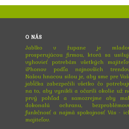
O NÁS
Jablko v župane je mlado
prosperujúcou firmou, ktorá sa usiluj
vyhovieť potrebám všetkých majiteľo
iPhonov podľa najnovších trendov
Našou hnacou silou je, aby sme pre Vaš
jabĺčka zabezpečili všetko čo potrebuj
na to, aby vynikli a očarili okolie už n
prvý pohľad a samozrejme aby mal
dokonalú ochranu, bezproblémov
funkčnosť a najmä spokojnosť Vás - ic
majiteľov.