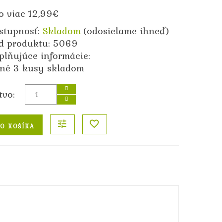
o viac 12,99€
stupnosť:
Skladom
(odosielame ihneď)
d produktu: 5069
plňujúce informácie:
dné 3 kusy skladom
tvo:
O KOŠÍKA