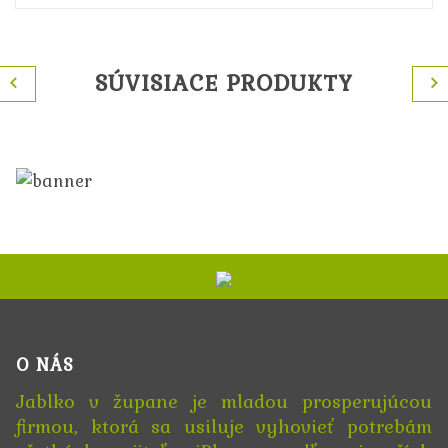
SÚVISIACE PRODUKTY
O NÁS
Jablko v župane je mladou prosperujúcou
firmou, ktorá sa usiluje vyhovieť potrebám