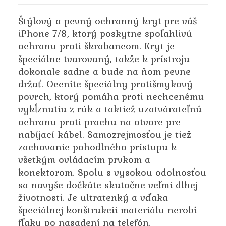
Štýlový a pevný ochranný kryt pre váš
iPhone 7/8, ktorý poskytne spoľahlivú
ochranu proti škrabancom. Kryt je
špeciálne tvarovaný, takže k prístroju
dokonale sadne a bude na ňom pevne
držať. Oceníte špeciálny protišmykový
povrch, ktorý pomáha proti nechcenému
vykĺznutiu z rúk a taktiež uzatvárateľnú
ochranu proti prachu na otvore pre
nabíjací kábel. Samozrejmosťou je tiež
zachovanie pohodlného prístupu k
všetkým ovládacím prvkom a
konektorom. Spolu s vysokou odolnosťou
sa navyše dočkáte skutočne veľmi dlhej
životnosti. Je ultratenký a vďaka
špeciálnej konštrukcii materiálu nerobí
fľaky po nasadení na telefón.